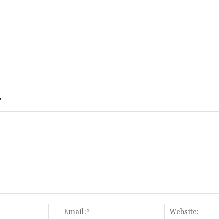
Y
Name:*
Email:*