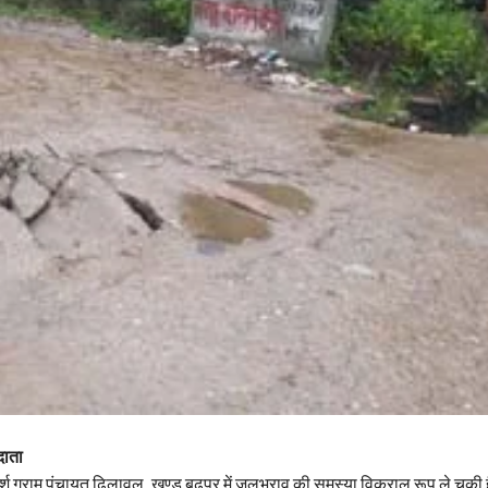
दाता
श ग्राम पंचायत ढिलावल, खण्ड बढ़पुर में जलभराव की समस्या विकराल रूप ले चुकी 