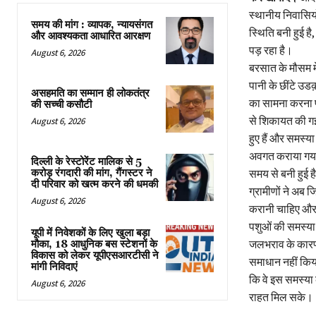
स्थानीय निवासियो
समय की मांग : व्यापक, न्यायसंगत
स्थिति बनी हुई ह
और आवश्यकता आधारित आरक्षण
पड़ रहा है।
August 6, 2026
बरसात के मौसम मे
पानी के छींटे उडक़
असहमति का सम्मान ही लोकतंत्र
का सामना करना प
की सच्ची कसौटी
से शिकायत की गई
August 6, 2026
हुए हैं और समस्य
अवगत कराया गया 
दिल्ली के रेस्टोरेंट मालिक से 5
समय से बनी हुई 
करोड़ रंगदारी की मांग, गैंगस्टर ने
दी परिवार को खत्म करने की धमकी
ग्रामीणों ने अब 
August 6, 2026
करानी चाहिए और ज
पशुओं की समस्या 
यूपी में निवेशकों के लिए खुला बड़ा
जलभराव के कारण ब
मौका, 18 आधुनिक बस स्टेशनों के
विकास को लेकर यूपीएसआरटीसी ने
समाधान नहीं किया
मांगी निविदाएं
कि वे इस समस्या
August 6, 2026
राहत मिल सके।