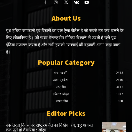
About Us
यूथ इंडिया समाचारों एवं विचारों का एक ऐसा पोर्टल है जो सबसे हट कर चलने के
लिए लोकप्रिय है। जो खबर मेनस्ट्रीम मीडिया दिखाने से डरती है उसे यूथ
इंडिया उजागर करता है और तभी इसको "सच्चाई की दहकती आग" कहा जाता
है।
Popular Category
ताज़ा खबरें
12443
उत्तर प्रदेश
12410
राष्ट्रीय
3412
एडिटर चॉइस
1087
संपादकीय
608
Editor Picks
स्वतंत्रता दिवस पर राष्ट्रभक्ति का दिखेगा रंग, 13 अगस्त
तक पूरी हों तैयारियां : डीएम