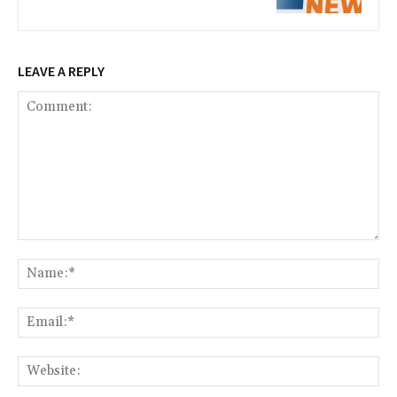
LEAVE A REPLY
Comment:
Na
Ema
Web