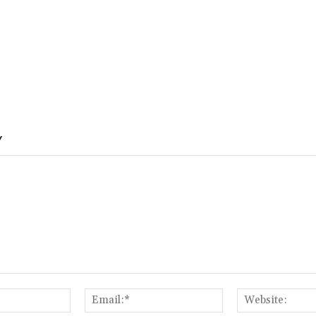
Y
Name:*
Email:*