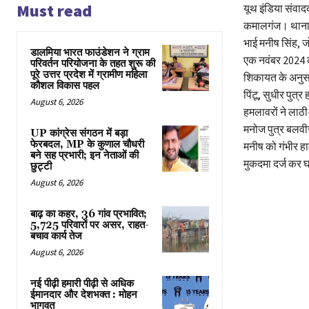
Must read
यूथ इंडिया संवाद
कमालगंज। थाना क्
भाई मनीष सिंह, ज
डालमिया भारत फाउंडेशन ने ग्राम
एक नवंबर 2024 की
परिवर्तन परियोजना के तहत शुरू की
पूरे उत्तर प्रदेश में ग्रामीण महिला
शिकायत के अनुसार
कौशल विकास पहल
पिंटू, सुधीर पुत्
August 6, 2026
हमलावरों ने लाठी
मनोज पुत्र बलवी
UP कांग्रेस संगठन में बड़ा
फेरबदल, MP के कुणाल चौधरी
मनीष को गंभीर हा
बने सह प्रभारी; इन नेताओं की
मुकदमा दर्ज कर 
छुट्टी
August 6, 2026
बाढ़ का कहर, 36 गांव प्रभावित;
5,725 परिवारों पर असर, राहत-
बचाव कार्य तेज
August 6, 2026
नई पीढ़ी हमारी पीढ़ी से अधिक
ईमानदार और देशभक्त : मोहन
भागवत