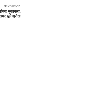
Next article
ोमांचक मुकाबला,
तभर झूमे श्रोता