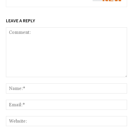
LEAVE A REPLY
Comment:
Na
Ema
Web