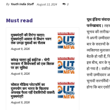
By
Youth India Staff
August 13, 2024
0
Must read
यूथ इंडिया संवाद
फर्रुखाबाद।
तहसी
चुनाव की तारीख नज
मुख्यमंत्री की तिरंगा यात्रा:
ने अपनी उम्मीदवा
मुख्यमंत्री आवास से विधान भवन
तक उमड़ा युवाओं का सैलाब
बार के सदस्यों के
August 9, 2026
व्यक्तिगत मुलाका
बैठकें हो रही हैं
कांवड़ यात्रा हुई हाईटेक : योगी
इस बीच, बार के च
सरकार में शिवभक्तों को एक क्लिक
पर हर सुविधा
हो गया है। वकीलो
August 9, 2026
सभी उम्मीदवार अ
चुनावी सरगर्मियो
सोशल मीडिया प्लेटफॉर्म का
होगा कि बार एसोस
दुरुपयोग कर भारत के खिलाफ
अफवाह फैला रहीं देशविरोधी ताकतें:
मुख्यमंत्री
August 9, 2026