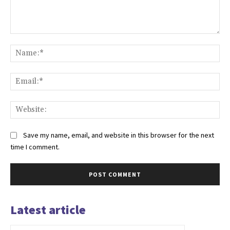
Comment:
Na
Ema
Web
Save my name, email, and website in this browser for the next
time I comment.
Latest article