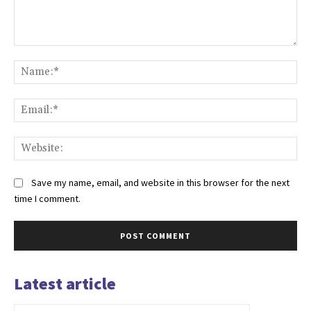
Comment:
Na
Ema
Web
Save my name, email, and website in this browser for the next
time I comment.
Latest article