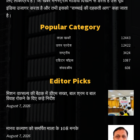
लिए लोकप्रिय है। जो खबर मेनस्ट्रीम मीडिया दिखाने से डरती है उसे यूथ
इंडिया उजागर करता है और तभी इसको "सच्चाई की दहकती आग" कहा जाता
है।
Popular Category
ताज़ा खबरें
12443
उत्तर प्रदेश
12422
राष्ट्रीय
3424
एडिटर चॉइस
1087
संपादकीय
608
Editor Picks
मिशन वात्सल्य की बैठक में डीएम सख्त, बाल श्रम व बाल
विवाह रोकने के दिए कड़े निर्देश
August 7, 2026
मानव कल्याण को समर्पित माला के 108 मनके
August 7, 2026