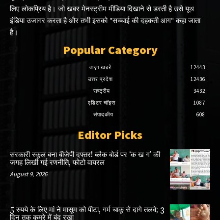
लिए लोकप्रिय है। जो खबर मेनस्ट्रीम मीडिया दिखाने से डरती है उसे यूथ
इंडिया उजागर करता है और तभी इसको "सच्चाई की दहकती आग" कहा जाता
है।
Popular Category
ताज़ा खबरें
12443
उत्तर प्रदेश
12436
राष्ट्रीय
3432
एडिटर चॉइस
1087
संपादकीय
608
Editor Picks
सरकारी स्कूल बना बीजेपी दफ्तर! ब्लैक बोर्ड पर ‘क ख ग’ की
जगह लिखी गई रणनीति, फोटो वायरल
August 9, 2026
5 रुपये के लिए मां ने मासूम को पीटा, गर्म चाकू से दागे तलवे; 3
दिन तक कमरे में बंद रखा