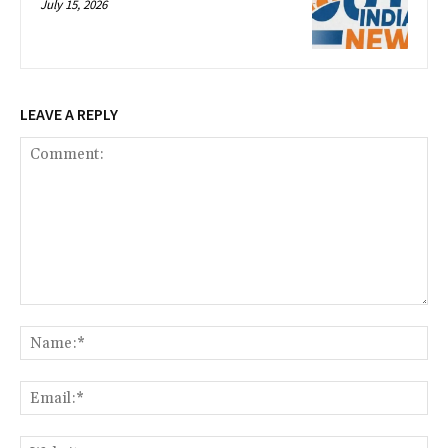
July 15, 2026
LEAVE A REPLY
Comment:
Na
Ema
Web