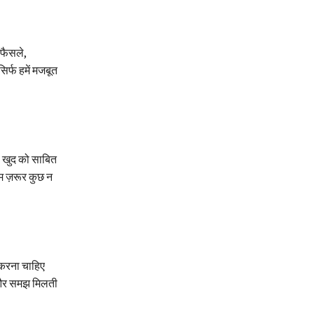
 फैसले,
र्फ हमें मजबूत
या खुद को साबित
हम ज़रूर कुछ न
।
ा करना चाहिए
म और समझ मिलती