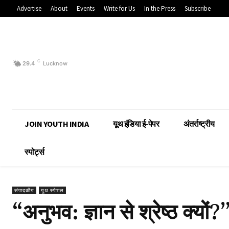
Advertise
About
Events
Write for Us
In the Press
Subscribe
C
29.4
Lucknow
JOIN YOUTH INDIA
यूथ इंडिया ई-पेपर
अंतर्राष्ट्रीय
स्पोर्ट्स
संपादकीय
यूथ स्पेशल
“अनुभव: ज्ञान से श्रेष्ठ क्यों?