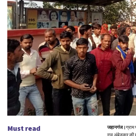
Must read
जहानगंज।
ग्राम 
राव अंबेडकर की मू