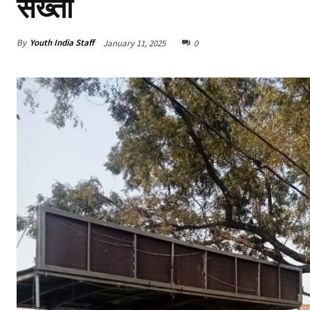
सख्ती
By
Youth India Staff
January 11, 2025
0