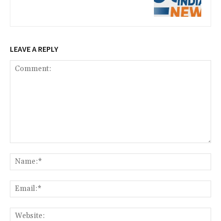
LEAVE A REPLY
Comment:
Na
Ema
Web