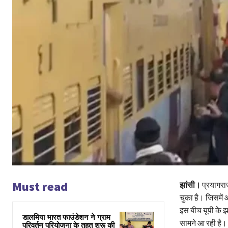
Must read
झांसी।
प्रयागराज
चुका है। जिसमें
इस बीच यूपी के झ
डालमिया भारत फाउंडेशन ने ग्राम
सामने आ रही है।
परिवर्तन परियोजना के तहत शुरू की