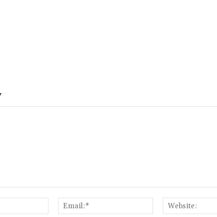
Y
Name:*
Email:*