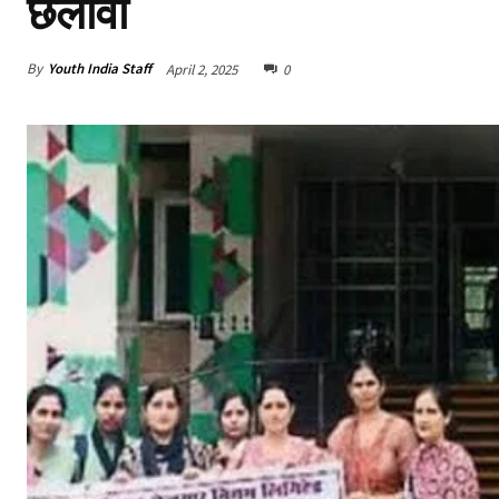
छलावा
By
Youth India Staff
April 2, 2025
0