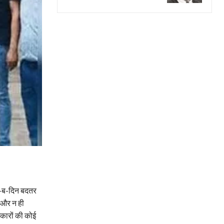
न-ब-दिन बदतर
ै और न ही
िकारों की कोई