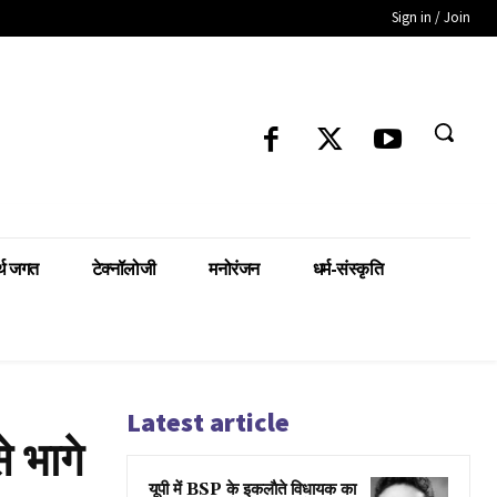
Sign in / Join
्थ जगत
टेक्नॉलोजी
मनोरंजन
धर्म-संस्कृति
Latest article
 भागे
यूपी में BSP के इकलाैते विधायक का