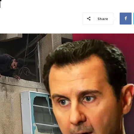
न
Share