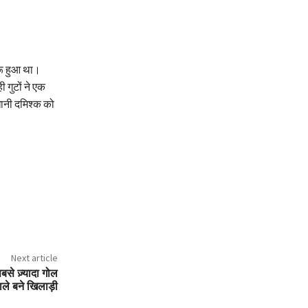
रू हुआ था।
 गुटों ने एक
धानी दमिश्क को
Next article
बसे ज़्यादा गोल
ाले बने खिलाड़ी