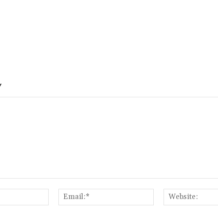
Y
Name:*
Email:*