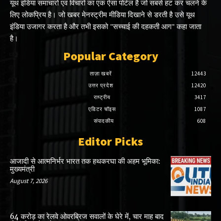
यूथ इंडिया समाचारों एवं विचारों का एक ऐसा पोर्टल है जो सबसे हट कर चलने के
लिए लोकप्रिय है। जो खबर मेनस्ट्रीम मीडिया दिखाने से डरती है उसे यूथ
इंडिया उजागर करता है और तभी इसको "सच्चाई की दहकती आग" कहा जाता
है।
Popular Category
ताज़ा खबरें
12443
उत्तर प्रदेश
12420
राष्ट्रीय
3417
एडिटर चॉइस
1087
संपादकीय
608
Editor Picks
आजादी से आत्मनिर्भर भारत तक हथकरघा की अहम भूमिका:
मुख्यमंत्री
August 7, 2026
64 करोड़ का रेलवे ओवरब्रिज सवालों के घेरे में, चार माह बाद