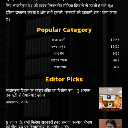
लिए लोकप्रिय है। जो खबर मेनस्ट्रीम मीडिया दिखाने से डरती है उसे यूथ
इंडिया उजागर करता है और तभी इसको "सच्चाई की दहकती आग" कहा जाता
है।
Popular Category
ताज़ा खबरें
12443
उत्तर प्रदेश
12410
राष्ट्रीय
3412
एडिटर चॉइस
1087
संपादकीय
608
Editor Picks
स्वतंत्रता दिवस पर राष्ट्रभक्ति का दिखेगा रंग, 13 अगस्त
तक पूरी हों तैयारियां : डीएम
August 6, 2026
5 हजार दो, तभी मिलेगा सरकारी हक: समाज कल्याण विभाग
की गीता बाबू पर रिश्वतखोरी के संगीन आरोप