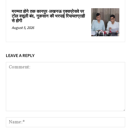
मरम्मत होने तक कानपुर-लखनऊ एक्सप्रेसवे पर
टोल वसूली बंद, नुकसान की भरपाई रियायतग्राही
से होगी
August 5, 2026
LEAVE A REPLY
Comment:
Na