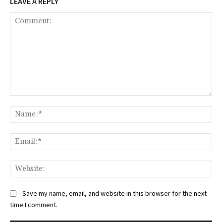
LEAVE A REPLY
Comment:
Na
Ema
Web
Save my name, email, and website in this browser for the next
time I comment.