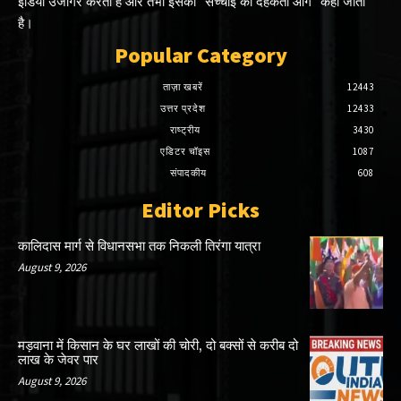
इंडिया उजागर करता है और तभी इसको "सच्चाई की दहकती आग" कहा जाता
है।
Popular Category
ताज़ा खबरें
12443
उत्तर प्रदेश
12433
राष्ट्रीय
3430
एडिटर चॉइस
1087
संपादकीय
608
Editor Picks
कालिदास मार्ग से विधानसभा तक निकली तिरंगा यात्रा
August 9, 2026
मड़वाना में किसान के घर लाखों की चोरी, दो बक्सों से करीब दो
लाख के जेवर पार
August 9, 2026