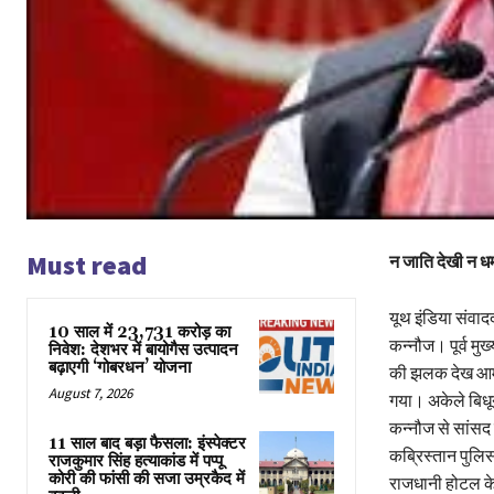
Must read
न जाति देखी न धर्म
यूथ इंडिया संवाद
10 साल में 23,731 करोड़ का
कन्नौज। पूर्व म
निवेश: देशभर में बायोगैस उत्पादन
बढ़ाएगी ‘गोबरधन’ योजना
की झलक देख आम ज
August 7, 2026
गया। अकेले बिधूना
कन्नौज से सांसद
11 साल बाद बड़ा फैसला: इंस्पेक्टर
कब्रिस्तान पुलिस
राजकुमार सिंह हत्याकांड में पप्पू
कोरी की फांसी की सजा उम्रकैद में
राजधानी होटल के