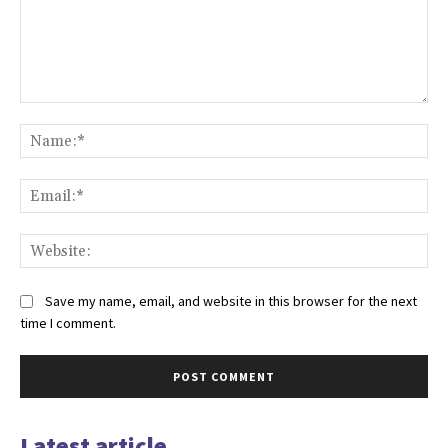
Comment:
Na
Ema
Web
Save my name, email, and website in this browser for the next
time I comment.
Latest article