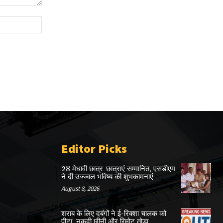
Website:
Editor Picks
28 मेधावी छात्र-छात्राएं सम्मानित, एसडीएम
ने दी उज्ज्वल भविष्य की शुभकामनाएं
August 8, 2026
शराब के लिए दबंगों ने ई-रिक्शा चालक को
पीटा, नकदी छीनी और रिमोट तोड़ा