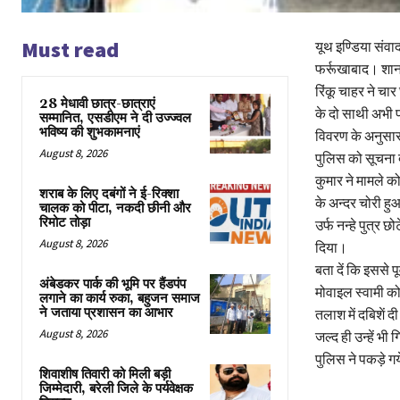
Must read
यूथ इण्डिया संवा
फर्रूखाबाद। शानद
रिंकू चाहर ने चा
28 मेधावी छात्र-छात्राएं
के दो साथी अभी फर
सम्मानित, एसडीएम ने दी उज्ज्वल
भविष्य की शुभकामनाएं
विवरण के अनुसार 
August 8, 2026
पुलिस को सूचना द
कुमार ने मामले 
शराब के लिए दबंगों ने ई-रिक्शा
के अन्दर चोरी हु
चालक को पीटा, नकदी छीनी और
रिमोट तोड़ा
उर्फ नन्हे पुत्र
August 8, 2026
दिया।
बता दें कि इससे प
अंबेडकर पार्क की भूमि पर हैंडपंप
मोवाइल स्वामी क
लगाने का कार्य रुका, बहुजन समाज
ने जताया प्रशासन का आभार
तलाश में दबिशें द
August 8, 2026
जल्द ही उन्हें भ
पुलिस ने पकड़े 
शिवाशीष तिवारी को मिली बड़ी
जिम्मेदारी, बरेली जिले के पर्यवेक्षक