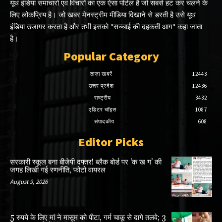
यूथ इंडिया समाचारों एवं विचारों का एक ऐसा पोर्टल है जो सबसे हट कर चलने के
लिए लोकप्रिय है। जो खबर मेनस्ट्रीम मीडिया दिखाने से डरती है उसे यूथ
इंडिया उजागर करता है और तभी इसको "सच्चाई की दहकती आग" कहा जाता
है।
Popular Category
ताज़ा खबरें
12443
उत्तर प्रदेश
12436
राष्ट्रीय
3432
एडिटर चॉइस
1087
संपादकीय
608
Editor Picks
सरकारी स्कूल बना बीजेपी दफ्तर! ब्लैक बोर्ड पर ‘क ख ग’ की
जगह लिखी गई रणनीति, फोटो वायरल
August 9, 2026
5 रुपये के लिए मां ने मासूम को पीटा, गर्म चाकू से दागे तलवे; 3