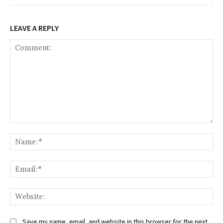
LEAVE A REPLY
Comment:
Na
Ema
Web
Save my name, email, and website in this browser for the next