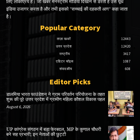
लिए लोकप्रिय है। जो खबर मेनस्ट्रीम मीडिया दिखाने से डरती है उसे यूथ
इंडिया उजागर करता है और तभी इसको "सच्चाई की दहकती आग" कहा जाता
है।
Popular Category
ताज़ा खबरें
12443
उत्तर प्रदेश
12420
राष्ट्रीय
3417
एडिटर चॉइस
1087
संपादकीय
608
Editor Picks
डालमिया भारत फाउंडेशन ने ग्राम परिवर्तन परियोजना के तहत
शुरू की पूरे उत्तर प्रदेश में ग्रामीण महिला कौशल विकास पहल
August 6, 2026
UP कांग्रेस संगठन में बड़ा फेरबदल, MP के कुणाल चौधरी
बने सह प्रभारी; इन नेताओं की छुट्टी