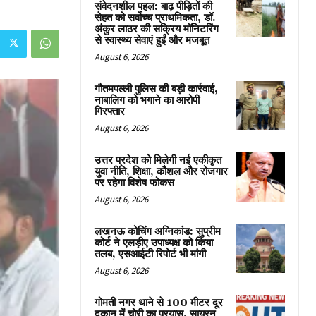
संवेदनशील पहल: बाढ़ पीड़ितों की
सेहत को सर्वोच्च प्राथमिकता, डॉ.
अंकुर लाठर की सक्रिय मॉनिटरिंग
से स्वास्थ्य सेवाएं हुईं और मजबूत
August 6, 2026
गौतमपल्ली पुलिस की बड़ी कार्रवाई,
नाबालिग को भगाने का आरोपी
गिरफ्तार
August 6, 2026
उत्तर प्रदेश को मिलेगी नई एकीकृत
युवा नीति, शिक्षा, कौशल और रोजगार
पर रहेगा विशेष फोकस
August 6, 2026
लखनऊ कोचिंग अग्निकांड: सुप्रीम
कोर्ट ने एलड़ीए उपाध्यक्ष को किया
तलब, एसआईटी रिपोर्ट भी मांगी
August 6, 2026
गोमती नगर थाने से 100 मीटर दूर
दुकान में चोरी का प्रयास, सायरन