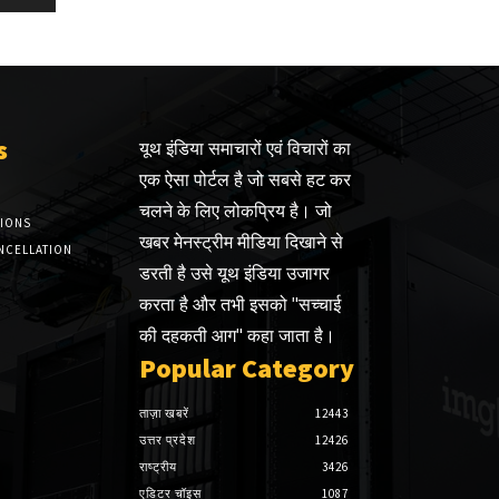
s
यूथ इंडिया समाचारों एवं विचारों का
एक ऐसा पोर्टल है जो सबसे हट कर
चलने के लिए लोकप्रिय है। जो
TIONS
खबर मेनस्ट्रीम मीडिया दिखाने से
NCELLATION
डरती है उसे यूथ इंडिया उजागर
करता है और तभी इसको "सच्चाई
की दहकती आग" कहा जाता है।
Popular Category
ताज़ा खबरें
12443
उत्तर प्रदेश
12426
राष्ट्रीय
3426
एडिटर चॉइस
1087