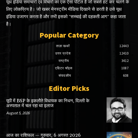
यूथ इंडिया समाचारों एवं विचारों का एक ऐसा पोर्टल है जो सबसे हट कर चलने के
लिए लोकप्रिय है। जो खबर मेनस्ट्रीम मीडिया दिखाने से डरती है उसे यूथ
इंडिया उजागर करता है और तभी इसको "सच्चाई की दहकती आग" कहा जाता
है।
Popular Category
ताज़ा खबरें
12443
उत्तर प्रदेश
12410
राष्ट्रीय
3412
एडिटर चॉइस
1087
संपादकीय
608
Editor Picks
यूपी में BSP के इकलाैते विधायक का निधन, दिल्ली के
अस्पताल में चल रहा था इलाज
August 5, 2026
आज का राशिफल — गुरुवार, 6 अगस्त 2026