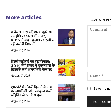
More articles
LEAVE A REPL
पाकिस्तान-सऊदी अरब-तुर्की रक्षा
समझौते पर भारत की नजर,
MEA ने कहा- हालात पर रखी जा
रही करीबी निगरानी
August 7, 2026
दिल्ली हाईकोर्ट का बड़ा फैसला:
2015 मैगी विवाद में दुकानदारों के
Comment:
खिलाफ सभी आपराधिक केस रद्द
August 7, 2026
एयरपोर्ट में नौकरी दिलाने के नाम
Save my nam
पर लाखों की ठगी, पकड़ाया फर्जी
जॉइनिंग लेटर, केस दर्ज
August 7, 2026