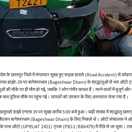
रदेश के छतरपुर जिले में मंगलवार सुबह हुए सड़क हादसे (Road Accident) से कोह
शनल हाइवे-39 पर बागेश्वरधाम (Bageshwar Dham) के श्रद्धालुओं से भरा ऑटो ट्र
ालुओं की मौके पर ही मौत हो गई, जबकि 7 लोग गंभीर घायल हैं। मरने वालों में बुजुर्ग और ब
े बाद पुलिस मौके पर पहुंच गई। घायलों को उपचार के लिए अस्‍पताल भेजा गया है।
जुराहो हाइवे एनएच 39 पर सुबह करीब 5:00 बजे हुआ। बड़ी संख्या में श्रद्धालु छतरप
ं बैठकर बागेश्वरधाम (Bageshwar Dham) के लिए निकले थे। ऑटो संचालक ने 
के पास ऑटो (UP95/AT 2421) ट्रक (PB13 /BB6479) में पीछे से जा घुसा। टक्क