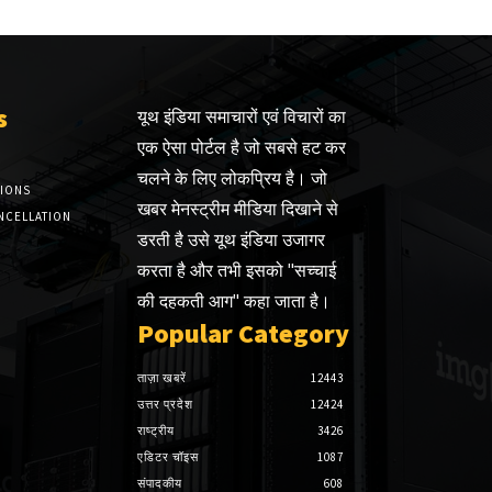
s
यूथ इंडिया समाचारों एवं विचारों का
एक ऐसा पोर्टल है जो सबसे हट कर
चलने के लिए लोकप्रिय है। जो
TIONS
खबर मेनस्ट्रीम मीडिया दिखाने से
NCELLATION
डरती है उसे यूथ इंडिया उजागर
करता है और तभी इसको "सच्चाई
की दहकती आग" कहा जाता है।
Popular Category
ताज़ा खबरें
12443
उत्तर प्रदेश
12424
राष्ट्रीय
3426
एडिटर चॉइस
1087
संपादकीय
608