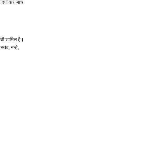
 दर्ज कर जांच
्ची शामिल है।
्तव, नन्हे,