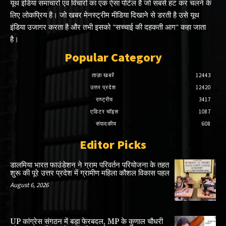
यूथ इंडिया समाचारों एवं विचारों का एक ऐसा पोर्टल है जो सबसे हट कर चलने के
लिए लोकप्रिय है। जो खबर मेनस्ट्रीम मीडिया दिखाने से डरती है उसे यूथ
इंडिया उजागर करता है और तभी इसको "सच्चाई की दहकती आग" कहा जाता
है।
Popular Category
ताज़ा खबरें
12443
उत्तर प्रदेश
12420
राष्ट्रीय
3417
एडिटर चॉइस
1087
संपादकीय
608
Editor Picks
डालमिया भारत फाउंडेशन ने ग्राम परिवर्तन परियोजना के तहत
शुरू की पूरे उत्तर प्रदेश में ग्रामीण महिला कौशल विकास पहल
August 6, 2026
UP कांग्रेस संगठन में बड़ा फेरबदल, MP के कुणाल चौधरी