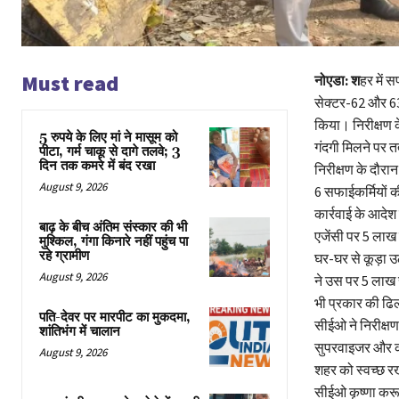
Must read
नोएडा: श
हर में 
सेक्टर-62 और 63 
किया। निरीक्षण क
5 रुपये के लिए मां ने मासूम को
गंदगी मिलने पर त
पीटा, गर्म चाकू से दागे तलवे; 3
दिन तक कमरे में बंद रखा
निरीक्षण के दौरा
August 9, 2026
6 सफाईकर्मियों क
कार्रवाई के आदेश 
बाढ़ के बीच अंतिम संस्कार की भी
एजेंसी पर 5 लाख क
मुश्किल, गंगा किनारे नहीं पहुंच पा
रहे ग्रामीण
घर-घर से कूड़ा उ
August 9, 2026
ने उस पर 5 लाख र
भी प्रकार की ढिल
पति-देवर पर मारपीट का मुकदमा,
सीईओ ने निरीक्षण
शांतिभंग में चालान
सुपरवाइजर और कर
August 9, 2026
शहर को स्वच्छ रखन
सीईओ कृष्णा करू