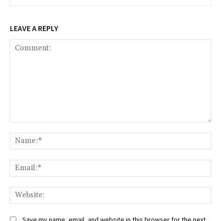
LEAVE A REPLY
Comment:
Na
Ema
Web
Save my name, email, and website in this browser for the next