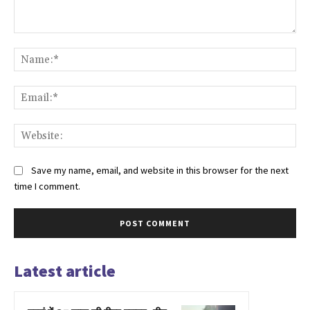
Comment:
Na
Ema
Web
Save my name, email, and website in this browser for the next
time I comment.
Latest article