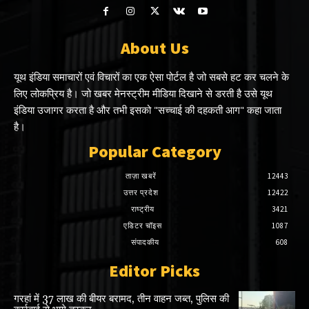
About Us
यूथ इंडिया समाचारों एवं विचारों का एक ऐसा पोर्टल है जो सबसे हट कर चलने के
लिए लोकप्रिय है। जो खबर मेनस्ट्रीम मीडिया दिखाने से डरती है उसे यूथ
इंडिया उजागर करता है और तभी इसको "सच्चाई की दहकती आग" कहा जाता
है।
Popular Category
ताज़ा खबरें
12443
उत्तर प्रदेश
12422
राष्ट्रीय
3421
एडिटर चॉइस
1087
संपादकीय
608
Editor Picks
गरहां में 37 लाख की बीयर बरामद, तीन वाहन जब्त, पुलिस की