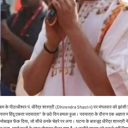
धाम के पीठाधीश्वर पं. धीरेंद्र शास्त्री (Dhirendra Shastri) पर मंगलवार को झांसी 
नातन हिंदू एकता पदयात्रा” के छठे दिन हमला हुआ। पदयात्रा के दौरान एक अज्ञात व्
मोबाइल फेंक दिया, जो सीधे उनके चेहरे पर लगा। घटना के बावजूद धीरेंद्र शास्त्री न