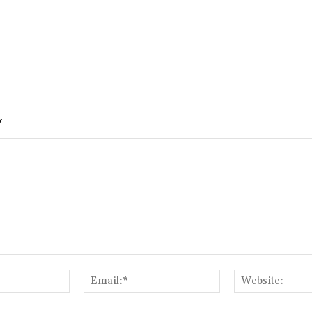
Y
Name:*
Email:*