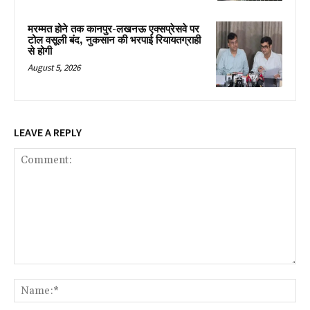
मरम्मत होने तक कानपुर-लखनऊ एक्सप्रेसवे पर
टोल वसूली बंद, नुकसान की भरपाई रियायतग्राही
से होगी
August 5, 2026
LEAVE A REPLY
Comment:
Na