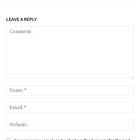
LEAVE A REPLY
Comment:
Na
Ema
Web