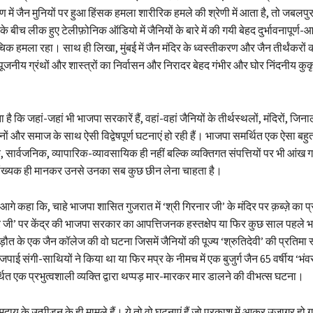
गण में जैन मुनियों पर हुआ हिंसक हमला शारीरिक हमले की श्रेणी में आता है, तो ⁠जबलपु
 बीच लीक हुए टेलीफ़ोनिक ऑडियो में जैनियों के बारे में की गयी बेहद दुर्भावनापूर्ण
िक हमला रहा। साथ ही लिखा, ⁠मुंबई में जैन मंदिर के ध्वस्तीकरण और जैन तीर्थंकरों की 
जनीय ग्रंथों और शास्त्रों का निर्वासन और निरादर बेहद गंभीर और घोर निंदनीय कुकृत्
ा है कि जहां-जहां भी भाजपा सरकारें हैं, वहां-वहां जैनियों के तीर्थस्थलों, मंदिरों, जिनाल
ं और समाज के साथ ऐसी विद्वेषपूर्ण घटनाएं हो रही हैं। भाजपा समर्थित एक ऐसा बहुत ब
क, सार्वजनिक, व्यापारिक-व्यावसायिक ही नहीं बल्कि व्यक्तिगत संपत्तियों पर भी आंख ग
संख्यक ही मानकर उनसे उनका सब कुछ छीन लेना चाहता है।
गे कहा कि, चाहे भाजपा शासित गुजरात में ‘श्री गिरनार जी’ के मंदिर पर क़ब्ज़े का 
खर जी’ पर केंद्र की भाजपा सरकार का आपत्तिजनक हस्तक्षेप या फिर ⁠कुछ साल पहले भा
़ौत के एक जैन कॉलेज की वो घटना जिसमें जैनियों की पूज्य ‘श्रुतिदेवी’ की प्रतिमा
पाई संगी-साथियों ने किया था या फिर ⁠मप्र के नीमच में एक बुजुर्ग जैन 65 वर्षीय ‘भ
थित एक प्रभुत्वशाली व्यक्ति द्वारा थप्पड़ मार-मारकर मार डालने की वीभत्स घटना।
दाय के उत्पीड़न के ही मामले हैं। ये तो वो घटनाएं हैं जो प्रकाश में आकर उजागर हो गय