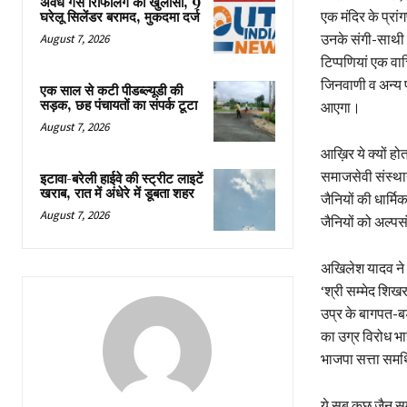
अवैध गैस रिफिलिंग का खुलासा, 9
एक मंदिर के प्रां
घरेलू सिलेंडर बरामद, मुकदमा दर्ज
उनके संगी-साथी के
August 7, 2026
टिप्पणियां एक वाच
जिनवाणी व अन्य पू
एक साल से कटी पीडब्ल्यूडी की
सड़क, छह पंचायतों का संपर्क टूटा
आएगा।
August 7, 2026
आख़िर ये क्यों होत
समाजसेवी संस्थानो
इटावा-बरेली हाईवे की स्ट्रीट लाइटें
खराब, रात में अंधेरे में डूबता शहर
जैनियों की धार्मि
August 7, 2026
जैनियों को अल्प
अखिलेश यादव ने आ
⁠‘श्री सम्मेद शि
उप्र के बागपत-बड
का उग्र विरोध भाज
भाजपा सत्ता समर्
ये सब कुछ जैन समु