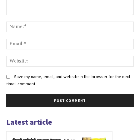
Comment:
Na
Ema
Web
Save my name, email, and website in this browser for the next
time I comment.
Latest article