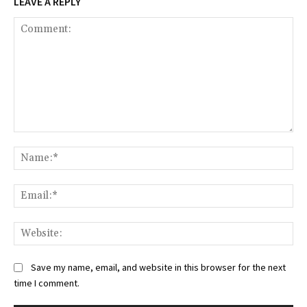
LEAVE A REPLY
Comment:
Na
Ema
Web
Save my name, email, and website in this browser for the next
time I comment.