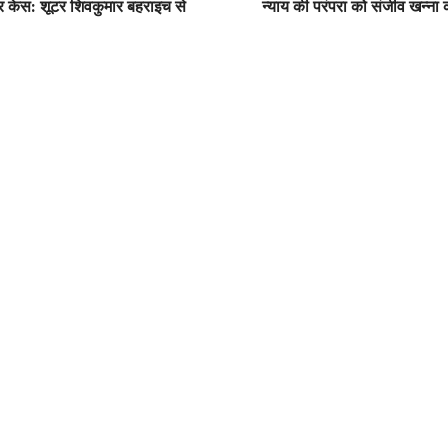
्डर केस: शूटर शिवकुमार बहराइच से
न्याय की परंपरा को संजीव खन्ना की