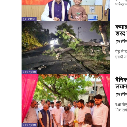
फर्रुखाब
यूथ स्पेशल
कमाल
शरद 
यूथ इंडि
पेड़ से
उत्तर प्रदेश
दैनिक
लखनऊ 
यूथ इंडि
रक्षा मंत्
निशातगंज
उत्तर प्रदेश