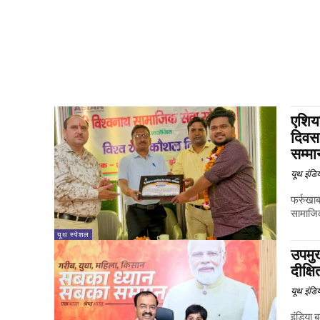
एशियन
दिवस 
सम्मा
यूथ इंडि
फर्रुखा
सामाजिक
यूथ स्पेशल
उपमुख
दीक्ष
यूथ इंडि
इंडिया 