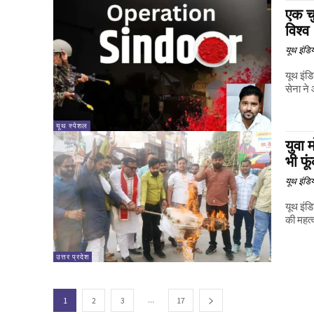
एक च
विश्व
यूथ इंडि
यूथ इंड
सेना ने
यूथ स्पेशल
युवा 
भी फू
यूथ इंडि
यूथ इंड
की महत्
उत्तर प्रदेश
...
1
2
3
17