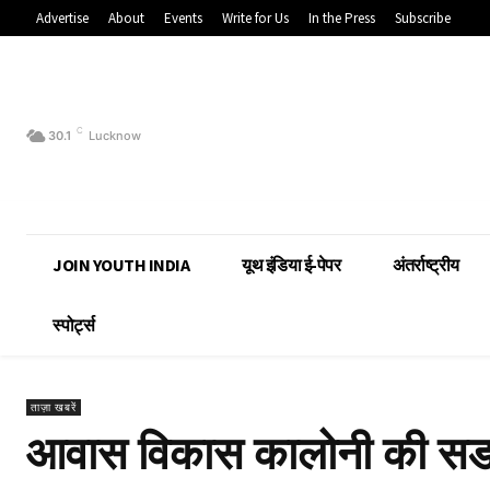
Advertise
About
Events
Write for Us
In the Press
Subscribe
C
30.1
Lucknow
JOIN YOUTH INDIA
यूथ इंडिया ई-पेपर
अंतर्राष्ट्रीय
स्पोर्ट्स
ताज़ा खबरें
आवास विकास कालोनी की सडक़ों