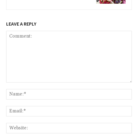
LEAVE A REPLY
Comment:
Na
Ema
Web