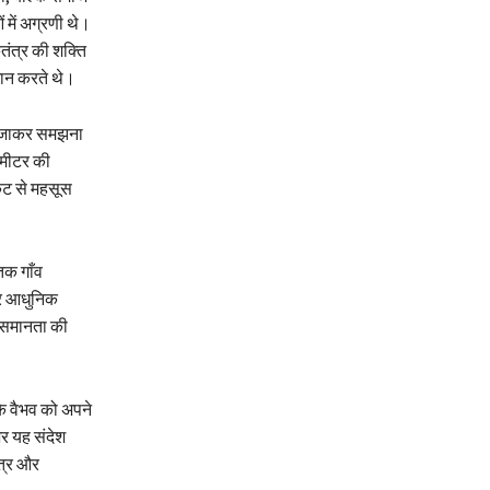
 में अग्रणी थे।
तंत्र की शक्ति
मान करते थे।
ीच जाकर समझना
ोमीटर की
िकट से महसूस
तक गाँव
 और आधुनिक
 असमानता की
के वैभव को अपने
भर यह संदेश
ित्र और