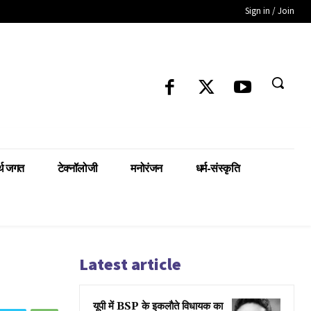
Sign in / Join
्थ जगत
टेक्नॉलोजी
मनोरंजन
धर्म-संस्कृति
Latest article
यूपी में BSP के इकलाैते विधायक का