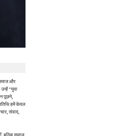
कि समाज और
उन्हें “युवा
न पूछने,
यतिथि हमें केवल
िचार, संवाद,
ं, बल्कि समाज