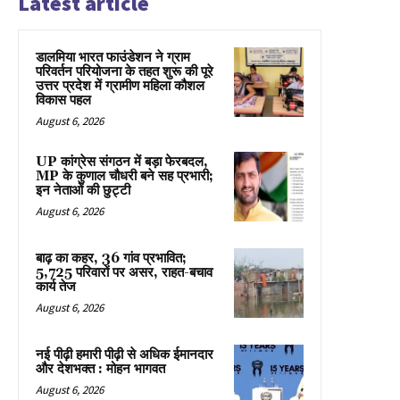
Latest article
डालमिया भारत फाउंडेशन ने ग्राम
परिवर्तन परियोजना के तहत शुरू की पूरे
उत्तर प्रदेश में ग्रामीण महिला कौशल
विकास पहल
August 6, 2026
UP कांग्रेस संगठन में बड़ा फेरबदल,
MP के कुणाल चौधरी बने सह प्रभारी;
इन नेताओं की छुट्टी
August 6, 2026
बाढ़ का कहर, 36 गांव प्रभावित;
5,725 परिवारों पर असर, राहत-बचाव
कार्य तेज
August 6, 2026
नई पीढ़ी हमारी पीढ़ी से अधिक ईमानदार
और देशभक्त : मोहन भागवत
August 6, 2026