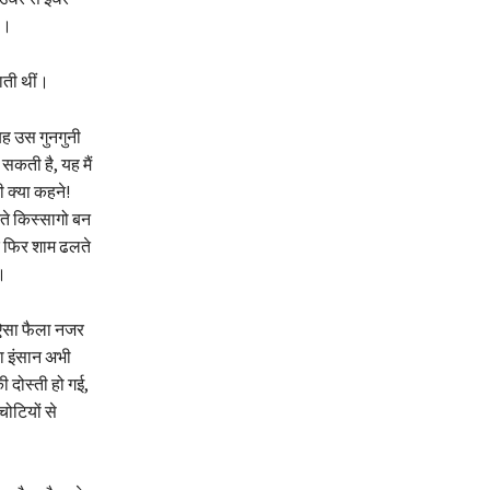
 ।
ाती थीं।
बह उस गुनगुनी
कती है, यह मैं
 क्या कहने!
ते किस्सागो बन
र फिर शाम ढलते
।
ं ऐसा फैला नजर
ा इंसान अभी
 दोस्ती हो गई,
ोटियों से