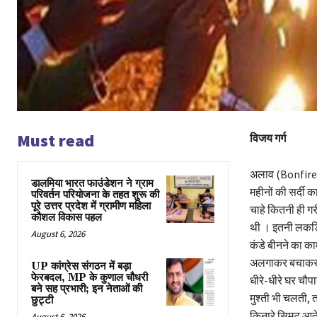
Must read
विजय गर्ग
अलाव (Bonfire) क
डालमिया भारत फाउंडेशन ने ग्राम
महीनों की सर्दी
परिवर्तन परियोजना के तहत शुरू की
पूरे उत्तर प्रदेश में ग्रामीण महिला
चाहे कितनी ही गर
कौशल विकास पहल
थी । इतनी लकड़िय
August 6, 2026
कंडे बीनने का का
अलगाकर बचाकर र
UP कांग्रेस संगठन में बड़ा
फेरबदल, MP के कुणाल चौधरी
धीरे-धीरे घर चौपाल
बने सह प्रभारी; इन नेताओं की
मुश्ती भी चलती, 
छुट्टी
किनारे सिमट आते
August 6, 2026