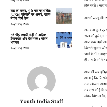
होते रहते। जहां प
बाढ़ का कहर, 36 गांव प्रभावित;
5,725 परिवारों पर असर, राहत-
आग में आलू और शक
बचाव कार्य तेज
August 6, 2026
अलबत्ता कुछ प्रस
नई पीढ़ी हमारी पीढ़ी से अधिक
राख को कुरेदना 
ईमानदार और देशभक्त : मोहन
आज तक नहीं जान 
भागवत
किस्से सुनना और
August 6, 2026
जाने के भी उदाह
ही रात के सोने 
आज भी जब इतिहास 
आता है कि जिसके
तक खोजता आया है
तब उसे कोई किल्ल
लेकर विशाल मैदा
Youth India Staff