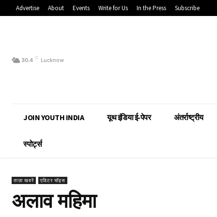
Advertise
About
Events
Write for Us
In the Press
Subscribe
C
30.4
Lucknow
JOIN YOUTH INDIA
यूथ इंडिया ई-पेपर
अंतर्राष्ट्रीय
स्पोर्ट्स
ताज़ा खबरें
एडिटर चॉइस
अलाव महिमा