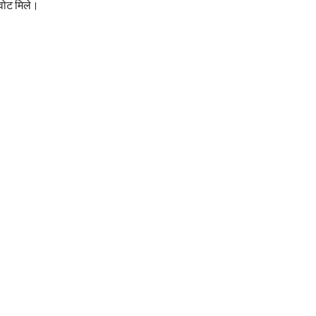
वोट मिले।