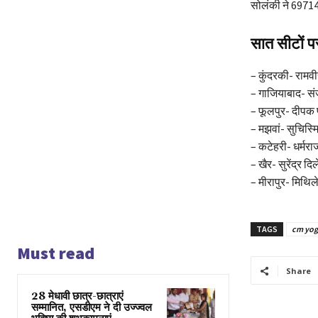
सोलंकी ने 69714
सात सीटों प
– कुंदरकी- रामवी
– गाजियाबाद- सं
– फूलपुर- दीपक
– मझवां- सुचिस्म
– कटेहरी- धर्मर
– खैर- सुरेंद्र 
– मीरापुर- मिथि
TAGS
cm yog
Must read
Share
28 मेधावी छात्र-छात्राएं
सम्मानित, एसडीएम ने दी उज्ज्वल